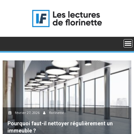
Skip
to
content
février 27, 2026
florinette
Pourquoi faut-il nettoyer régulièrement un
immeuble ?