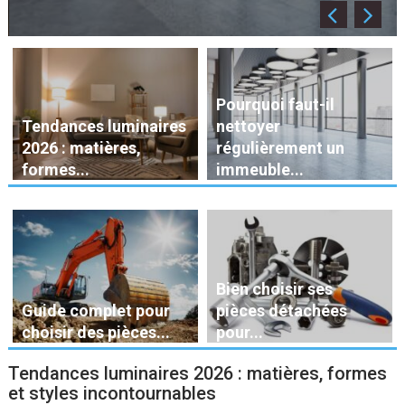
Pourquoi faut-il
Tendances luminaires
nettoyer
2026 : matières,
régulièrement un
formes...
immeuble...
Bien choisir ses
Guide complet pour
pièces détachées
choisir des pièces...
pour...
Tendances luminaires 2026 : matières, formes
et styles incontournables